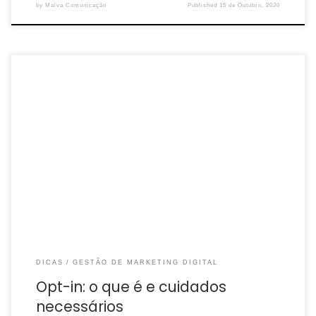
by
Malva Comunicação
Published
15 de Outubro, 2020
Se sua empresa relaciona-se através de e-mails para se
conectar com seu público, esse conteúdo vai ajudar bastante.
Opt-in tem tudo a ver com esse […]
DICAS
GESTÃO DE MARKETING DIGITAL
Opt-in: o que é e cuidados
necessários