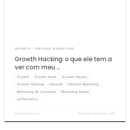
termo carrega um significado um pouco mais abrangente e,
muitas vezes, negativo. Hackers, no imaginário popular da […]
GROWTH
INBOUND MARKETING
Growth Hacking: o que ele tem a
ver com meu …
Growth
Growth Hack
Growth Hacker
Growth Hacking
inbound
Inbound Marketing
Marketing de Conteúdo
Marketing Digital
performance
by
Daniel Brasileiro
Published
3 de Outubro, 2020