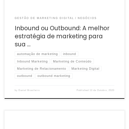
GESTÃO DE MARKETING DIGITAL
NEGÓCIOS
Inbound ou Outbound: A melhor
estratégia de marketing para
sua …
automação de marketing
inbound
Inbound Marketing
Marketing de Conteúdo
Marketing de Relacionamento
Marketing Digital
outbound
outbound marketing
by
Daniel Brasileiro
Published
13 de Outubro, 2020