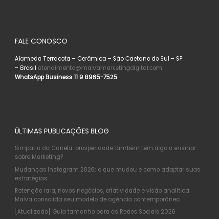
FALE CONOSCO
Alameda Terracota – Cerâmica – São Caetano do Sul – SP
– Brasil
atendimento@malvamarketingdigital.com
WhatsApp Business 11 9 8965-7525
ÚLTIMAS PUBLICAÇÕES BLOG
Simpatia da Canela: prosperidade também tem algo a ensinar
sobre Marketing?
Mudanças Instagram 2026: o que mudou e como adaptar suas
estratégias
Retenção rara, novos negócios, criatividade e visão analítica:
Malva consolida seu modelo de agência contemporânea
[Atualizado] Guia tamanho para as Redes Sociais 2026