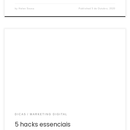
by
Helen Sousa
Published
5 de Outubro, 2020
O growth hacking é um processo: ao longo do tempo, você vai
identificando as melhores mudanças e acréscimos para
melhorar o alcance e impulsionar o […]
DICAS
MARKETING DIGITAL
5 hacks essenciais