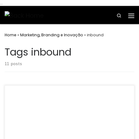
...
Skip to content
Search
Home
»
Marketing, Branding e Inovação
»
inbound
Tags inbound
11 posts
Adwords – É um serviço de publicidade do Google – e principal
fonte de receita da empresa. É pelo Adwords que os sites fazem
anúncios […]