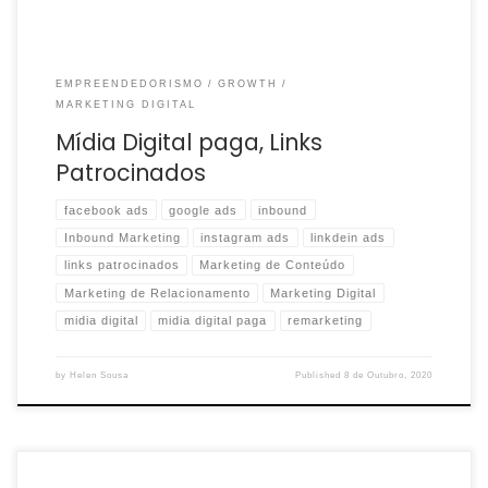
EMPREENDEDORISMO
GROWTH
MARKETING DIGITAL
Mídia Digital paga, Links
Patrocinados
facebook ads
google ads
inbound
Inbound Marketing
instagram ads
linkdein ads
links patrocinados
Marketing de Conteúdo
Marketing de Relacionamento
Marketing Digital
midia digital
midia digital paga
remarketing
by
Helen Sousa
Published
8 de Outubro, 2020