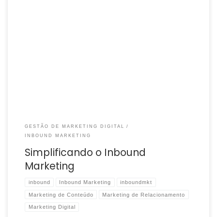
https://www.youtube.com/watch?v=_auYvH6U4G8 Inbound
Marketing é o conjunto de estratégias digitais de marketing que
visam atrair e converter clientes através de conteúdos
qualificados e relevantes. Diferente do […]
GESTÃO DE MARKETING DIGITAL
INBOUND MARKETING
Simplificando o Inbound
Marketing
inbound
Inbound Marketing
inboundmkt
Marketing de Conteúdo
Marketing de Relacionamento
Marketing Digital