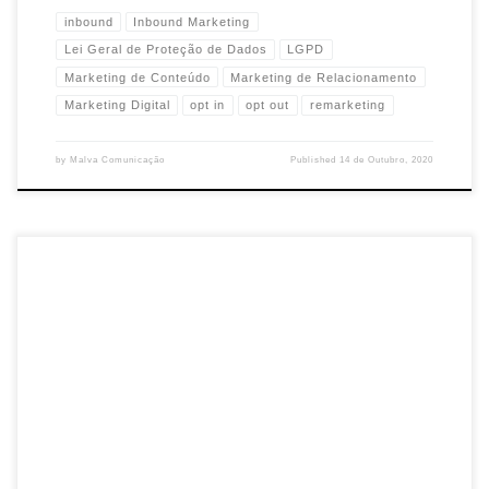
inbound
Inbound Marketing
Lei Geral de Proteção de Dados
LGPD
Marketing de Conteúdo
Marketing de Relacionamento
Marketing Digital
opt in
opt out
remarketing
by
Malva Comunicação
Published
14 de Outubro, 2020
São as 2 estratégias de marketing mais utilizadas nos dias
atuais: inbound marketing e outbound marketing. Se você se
pergunta qual é a melhor, talvez […]