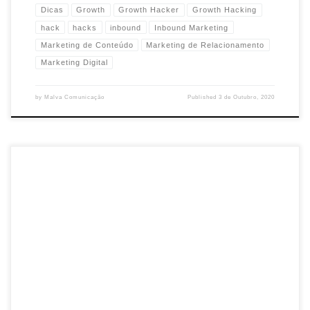
Dicas
Growth
Growth Hacker
Growth Hacking
hack
hacks
inbound
Inbound Marketing
Marketing de Conteúdo
Marketing de Relacionamento
Marketing Digital
by
Malva Comunicação
Published
3 de Outubro, 2020
Automação de marketing é hoje a menina dos olhos nos
mercados mais maduros de Marketing Digital. As empresas que
lá atrás entenderam a importância da […]