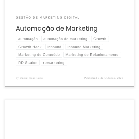
GESTÃO DE MARKETING DIGITAL
Automação de Marketing
automação
automação de marketing
Growth
Growth Hack
inbound
Inbound Marketing
Marketing de Conteúdo
Marketing de Relacionamento
RD Station
remarketing
by
Daniel Brasileiro
Published
3 de Outubro, 2020
Growth, em português, significa crescimento. Já o segundo