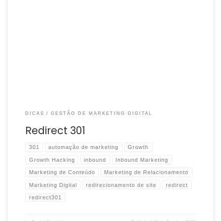
O que é o Redirect 301? O Redirect 301 é uma instrução no
servidor que informa que a Página X agora é a Página Y, […]
DICAS
GESTÃO DE MARKETING DIGITAL
Redirect 301
301
automação de marketing
Growth
Growth Hacking
inbound
Inbound Marketing
Marketing de Conteúdo
Marketing de Relacionamento
Marketing Digital
redirecionamento de site
redirect
redirect301