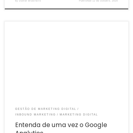
by
Daniel Brasileiro
Published
12 de Outubro, 2020
O Google Analytics é uma plataforma de análise de dados online
do Google que, a partir da instalação de um código nas páginas
do site, coleta […]
GESTÃO DE MARKETING DIGITAL
INBOUND MARKETING
MARKETING DIGITAL
Entenda de uma vez o Google