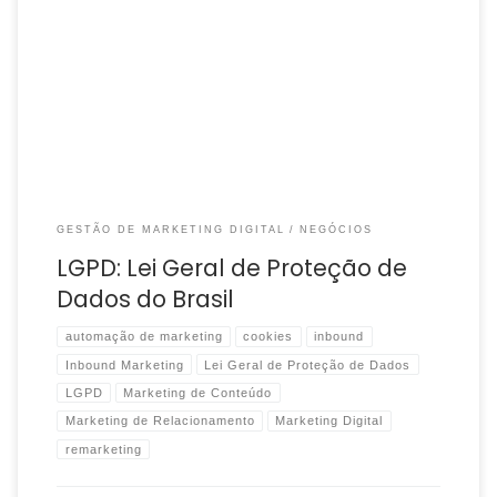
Importante: o objetivo deste conteúdo é trazer informações com
base educativa sobre a LGPD, não deve ser usado como meio
para garantir que sua empresa […]
GESTÃO DE MARKETING DIGITAL
NEGÓCIOS
LGPD: Lei Geral de Proteção de
Dados do Brasil
automação de marketing
cookies
inbound
Inbound Marketing
Lei Geral de Proteção de Dados
LGPD
Marketing de Conteúdo
Marketing de Relacionamento
Marketing Digital
remarketing