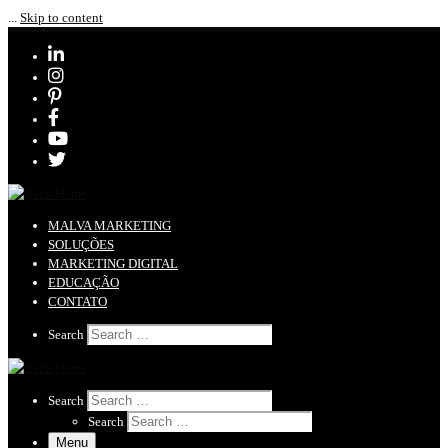
...
Skip to content
MALVA MARKETING
SOLUÇÕES
MARKETING DIGITAL
EDUCAÇÃO
CONTATO
Search
Search
Search …
Search
Search
Search …
Search
Search …
Menu