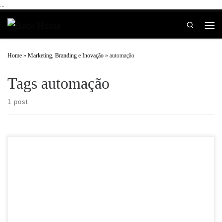
...
Skip to content
Search
Home
»
Marketing, Branding e Inovação
»
automação
Tags automação
1 post
Automação de marketing é hoje a menina dos olhos nos mercados mais maduros
de Marketing Digital. As empresas que lá atrás entenderam a importância da […]