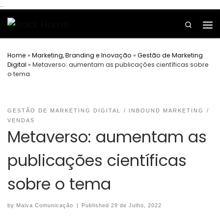
...
Skip to content
Search
Home
»
Marketing, Branding e Inovação
»
Gestão de Marketing
Digital
»
Metaverso: aumentam as publicações científicas sobre
o tema
GESTÃO DE MARKETING DIGITAL
INBOUND MARKETING
VENDAS
Metaverso: aumentam as
publicações científicas
sobre o tema
by
Malva Comunicação
|
Published
29 de Julho, 2022