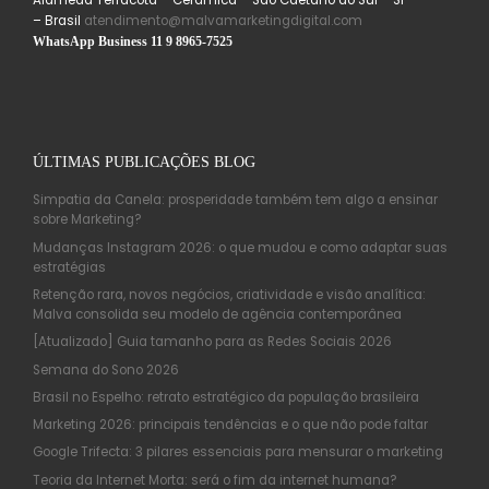
Alameda Terracota – Cerâmica – São Caetano do Sul – SP
– Brasil
atendimento@malvamarketingdigital.com
WhatsApp Business 11 9 8965-7525
ÚLTIMAS PUBLICAÇÕES BLOG
Simpatia da Canela: prosperidade também tem algo a ensinar
sobre Marketing?
Mudanças Instagram 2026: o que mudou e como adaptar suas
estratégias
Retenção rara, novos negócios, criatividade e visão analítica:
Malva consolida seu modelo de agência contemporânea
[Atualizado] Guia tamanho para as Redes Sociais 2026
Semana do Sono 2026
Brasil no Espelho: retrato estratégico da população brasileira
Marketing 2026: principais tendências e o que não pode faltar
Google Trifecta: 3 pilares essenciais para mensurar o marketing
Teoria da Internet Morta: será o fim da internet humana?