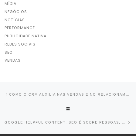
MÍDIA
NEGÓCIOS
NOTÍCIAS
PERFORMANCE
PUBLICIDADE NATIVA
REDES SOCIAIS
SEO
VENDAS
Post navigation
Previous post
COMO O CRM AUXILIA NAS VENDAS E NO RELACIONAMENTO COM O CLIENTE
BACK TO POST LIST
Ne
GOOGLE HELPFUL CONTENT, SEO É SOBRE PESSOAS, NÃO BOTS