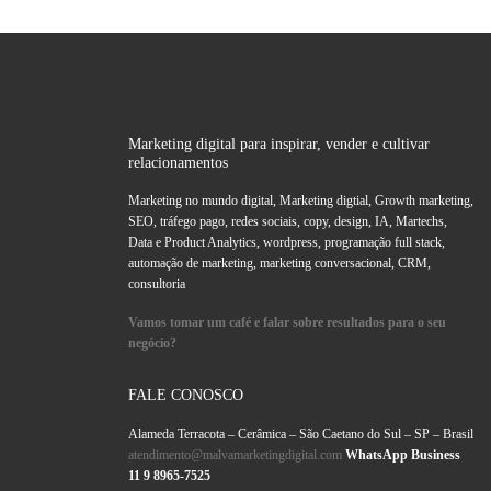
Marketing digital para inspirar, vender e cultivar
relacionamentos
Marketing no mundo digital, Marketing digtial, Growth marketing,
SEO, tráfego pago, redes sociais, copy, design, IA, Martechs,
Data e Product Analytics, wordpress, programação full stack,
automação de marketing, marketing conversacional, CRM,
consultoria
Vamos tomar um café e falar sobre resultados para o seu
negócio?
FALE CONOSCO
Alameda Terracota – Cerâmica – São Caetano do Sul – SP – Brasil
atendimento@malvamarketingdigital.com
WhatsApp Business
11 9 8965-7525