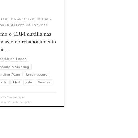
STÃO DE MARKETING DIGITAL
BOUND MARKETING
VENDAS
mo o CRM auxilia nas
ndas e no relacionamento
om …
estão de Leads
nbound Marketing
anding Page
landingpage
eads
LPS
site
Vendas
alva Comunicação
lished
29 de Julho, 2022