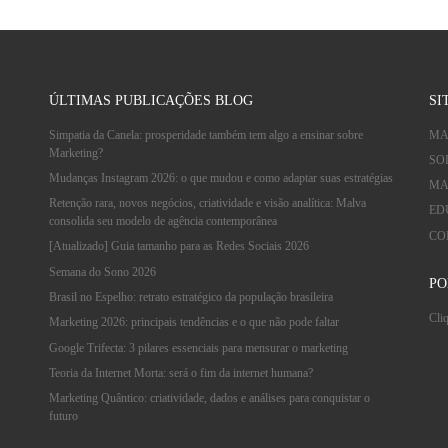
ÚLTIMAS PUBLICAÇÕES BLOG
SI
Simpatia da Canela: prosperidade também tem algo a ensinar sobre
MA
Marketing?
SO
Mudanças Instagram 2026: o que mudou e como adaptar suas estratégias
MA
Retenção rara, novos negócios, criatividade e visão analítica: Malva
ED
consolida seu modelo de agência contemporânea
CO
[Atualizado] Guia tamanho para as Redes Sociais 2026
Semana do Sono 2026
PO
Brasil no Espelho: retrato estratégico da população brasileira
Cliq
Marketing 2026: principais tendências e o que não pode faltar
Google Trifecta: 3 pilares essenciais para mensurar o marketing
Teoria da Internet Morta: será o fim da internet humana?
Marketing Quântico: criatividade, dados e análises para conquistar o
futuro