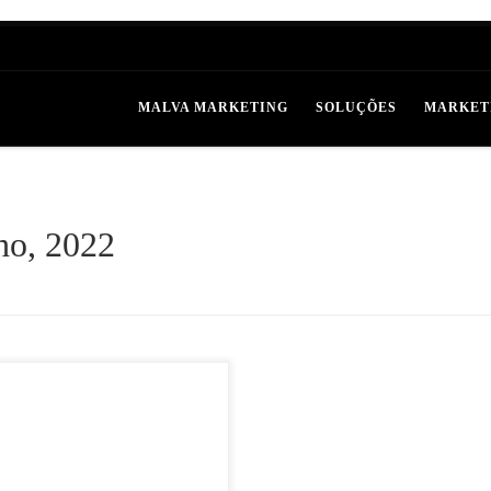
MALVA MARKETING
SOLUÇÕES
MARKET
ho, 2022
 um negócio atualmente tem se tornado
ez mais simples devido ao uso da
ogia e da presença de empresas
alizadas que auxiliam nesse […]