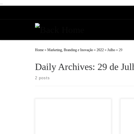
...
Skip to content
Home
»
Marketing, Branding e Inovação
»
2022
»
Julho
»
29
Daily Archives:
29 de Jul
2 posts
Texto por: Dr. Cristiano Fernandes, Médico e
Abrir
co-fundador da Grifolabs Metaverso é uma
cada v
palavra que vem figurando entre as palavras
tecnol
mais faladas deste ano. Muito se […]
especi