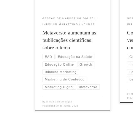
GESTÃO DE MARKETING DIGITAL
GE
INBOUND MARKETING
VENDAS
IN
Metaverso: aumentam as
Co
publicações científicas
ve
sobre o tema
c
EAD
Educação na Saúde
G
Educação Online
Growth
I
Inbound Marketing
L
Marketing de Conteúdo
L
Marketing Digital
metaverso
by
M
Pub
by
Malva Comunicação
Published
29 de Julho, 2022