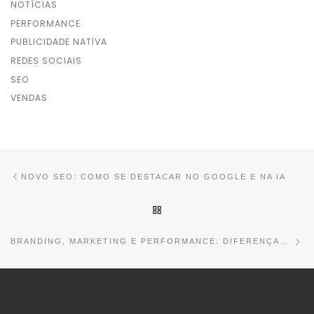
NOTÍCIAS
PERFORMANCE
PUBLICIDADE NATIVA
REDES SOCIAIS
SEO
VENDAS
Post navigation
Previous post
NOVO SEO: COMO SE DESTACAR NO GOOGLE E NA IA
BACK TO POST LIST
Ne
BRANDING, MARKETING E PERFORMANCE: DIFERENÇAS E COMO INTEGRAR AS ESTRATÉGIAS