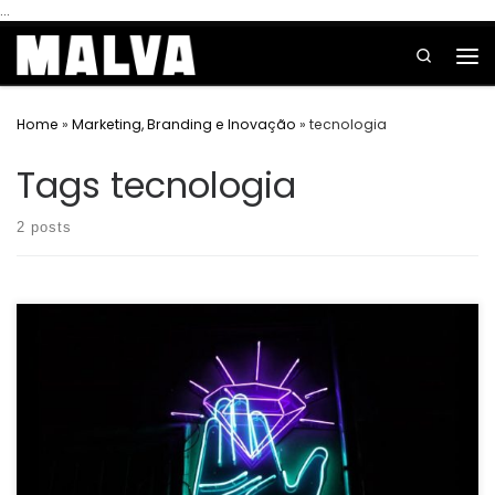
...
Skip to content
Search
Home
»
Marketing, Branding e Inovação
»
tecnologia
Tags tecnologia
2 posts
Na imensa vastidão do ciberespaço, onde bilhões de dados
fluem como correntes digitais, os algoritmos emergem como os
arquitetos silenciosos que moldam nossa experiência online. […]