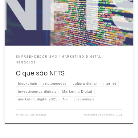
Times” ou até obras de artistas que existem apenas no mundo
digital? Situações do […]
EMPREENDEDORISMO
MARKETING DIGITAL
NEGÓCIOS
O que são NFTS
blockchain
criptomoedas
cultura digital
internet
investimentos digitais
Marketing Digital
marketing digital 2021
NFT
tecnologia
by
Malva Comunicação
Published
26 de Março, 2021