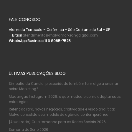
FALE CONOSCO
Alameda Terracota – Cerâmica – São Caetano do Sul – SP
– Brasil
atendimento@malvamarketingdigital.com
WhatsApp Business 11 9 8965-7525
ÚLTIMAS PUBLICAÇÕES BLOG
Simpatia da Canela: prosperidade também tem algo a ensinar
sobre Marketing?
Mudanças Instagram 2026: o que mudou e como adaptar suas
estratégias
Retenção rara, novos negócios, criatividade e visão analítica:
Malva consolida seu modelo de agência contemporânea
[Atualizado] Guia tamanho para as Redes Sociais 2026
Semana do Sono 2026