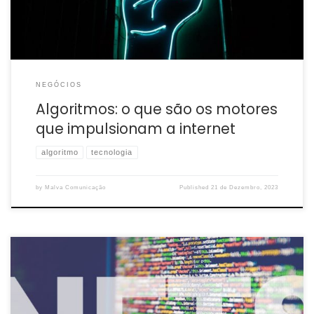
NEGÓCIOS
Algoritmos: o que são os motores
que impulsionam a internet
algoritmo
tecnologia
by
Malva Comunicação
Published
21 de Dezembro, 2023
Já pensou em comprar memes, uma coluna do “The New York