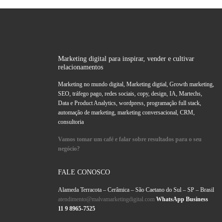
Marketing digital para inspirar, vender e cultivar
relacionamentos
Marketing no mundo digital, Marketing digtial, Growth marketing,
SEO, tráfego pago, redes sociais, copy, design, IA, Martechs,
Data e Product Analytics, wordpress, programação full stack,
automação de marketing, marketing conversacional, CRM,
consultoria
Vamos tomar um café e falar sobre resultados para o seu
negócio?
FALE CONOSCO
Alameda Terracota – Cerâmica – São Caetano do Sul – SP – Brasil
atendimento@malvamarketingdigital.com
WhatsApp Business
11 9 8965-7525