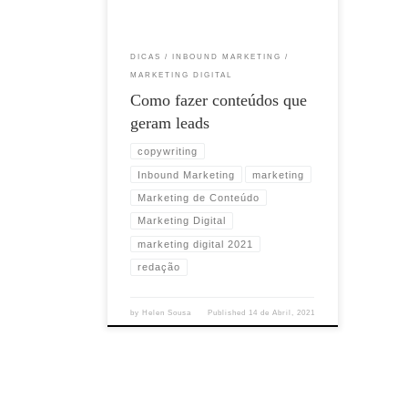
DICAS
INBOUND MARKETING
MARKETING DIGITAL
Como fazer conteúdos que
geram leads
copywriting
Inbound Marketing
marketing
Marketing de Conteúdo
Marketing Digital
marketing digital 2021
redação
by
Helen Sousa
Published
14 de Abril, 2021