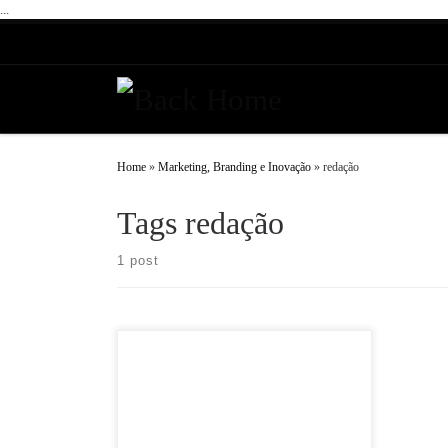
...
Skip to content
Home
»
Marketing, Branding e Inovação
»
redação
Tags redação
1 post
O que é copywriting ? Copywriting é o tipo de
escrita focada em atração e engajamento. No
marketing digital e marketing geral, o
copywriting é […]