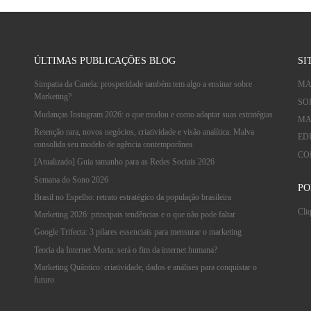
ÚLTIMAS PUBLICAÇÕES BLOG
SI
Simpatia da Canela: prosperidade também tem algo a ensinar sobre
MA
Marketing?
SO
Mudanças Instagram 2026: o que mudou e como adaptar suas estratégias
MA
Retenção rara, novos negócios, criatividade e visão analítica: Malva
ED
consolida seu modelo de agência contemporânea
CO
[Atualizado] Guia tamanho para as Redes Sociais 2026
Semana do Sono 2026
PO
Brasil no Espelho: retrato estratégico da população brasileira
Cliq
Marketing 2026: principais tendências e o que não pode faltar
Google Trifecta: 3 pilares essenciais para mensurar o marketing
Teoria da Internet Morta: será o fim da internet humana?
Marketing Quântico: criatividade, dados e análises para conquistar o
futuro