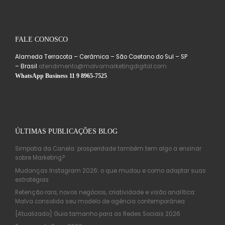
FALE CONOSCO
Alameda Terracota – Cerâmica – São Caetano do Sul – SP
– Brasil
atendimento@malvamarketingdigital.com
WhatsApp Business 11 9 8965-7525
ÚLTIMAS PUBLICAÇÕES BLOG
Simpatia da Canela: prosperidade também tem algo a ensinar
sobre Marketing?
Mudanças Instagram 2026: o que mudou e como adaptar suas
estratégias
Retenção rara, novos negócios, criatividade e visão analítica:
Malva consolida seu modelo de agência contemporânea
[Atualizado] Guia tamanho para as Redes Sociais 2026