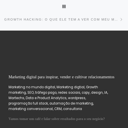
Post navigation
BACK TO POST LIST
Ne
GROWTH HACKING: O QUE ELE TEM A VER COM MEU MARKETING?
Marketing digital para inspirar, vender e cultivar relacionamentos
Marketing no mundo digital, Marketing digtial, Growth
marketing, SEO, tráfego pago, redes sociais, copy, design, IA,
Martechs, Data e Product Analytics, wordpress,
programação full stack, automação de marketing,
marketing conversacional, CRM, consultoria
Vamos tomar um café e falar sobre resultados para o seu negócio?