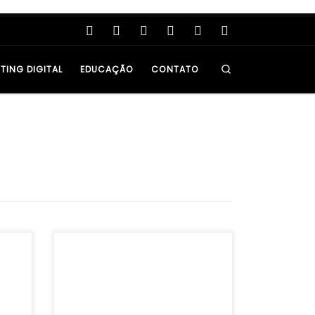
Search
TING DIGITAL
EDUCAÇÃO
CONTATO
Manter a identidade visual nas redes
ca
sociais é essencial para garantir um
m de
perfil profissional e atrativo. Com as
oje,
constantes atualizações das
[…]
plataformas, conhecer os tamanhos