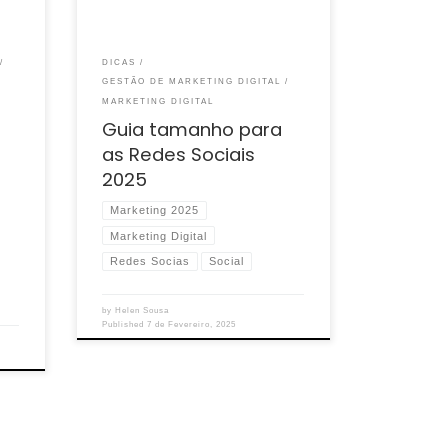
[…]
DICAS
GESTÃO DE MARKETING DIGITAL
MARKETING DIGITAL
Guia tamanho para
as Redes Sociais
2025
Marketing 2025
Marketing Digital
Redes Socias
Social
by
Helen Sousa
Published
7 de Fevereiro, 2025