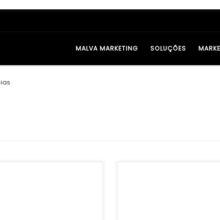
MALVA MARKETING
SOLUÇÕES
MARKE
ias
ocê trabalha com marketing
Se você quer destacar sua mar
tal, já sabe: uma imagem no
nas redes sociais, precisa ir alé
nho errado não é apenas um
posts bonitos e ideias criativas. H
estético, é perda de alcance,
a gestão de redes sociais exige 
 de […]