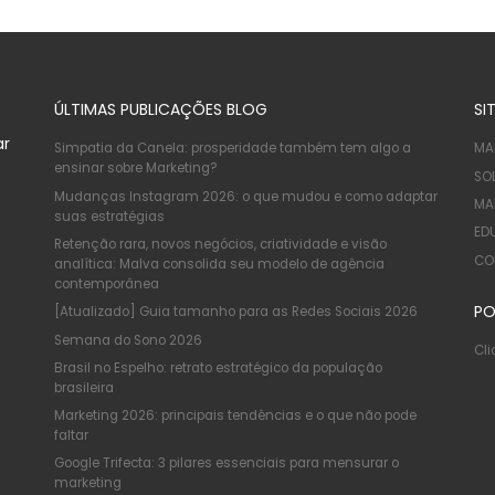
ÚLTIMAS PUBLICAÇÕES BLOG
SI
ar
Simpatia da Canela: prosperidade também tem algo a
MA
ensinar sobre Marketing?
SO
Mudanças Instagram 2026: o que mudou e como adaptar
MA
suas estratégias
ED
Retenção rara, novos negócios, criatividade e visão
CO
analítica: Malva consolida seu modelo de agência
contemporânea
PO
[Atualizado] Guia tamanho para as Redes Sociais 2026
Semana do Sono 2026
Cli
Brasil no Espelho: retrato estratégico da população
brasileira
Marketing 2026: principais tendências e o que não pode
faltar
Google Trifecta: 3 pilares essenciais para mensurar o
marketing