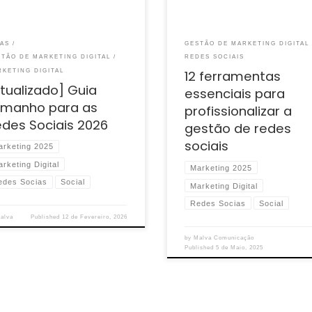
CAS
GESTÃO DE MARKETING DIGITAL
STÃO DE MARKETING DIGITAL
REDES SOCIAIS
KETING DIGITAL
12 ferramentas
tualizado] Guia
essenciais para
amanho para as
profissionalizar a
des Sociais 2026
gestão de redes
sociais
arketing 2025
rketing Digital
Marketing 2025
edes Socias
Social
Marketing Digital
Redes Socias
Social
alva
Published
12 de Fevereiro, 2026
by
Malva Comunicação
Published
5 de Maio, 2025