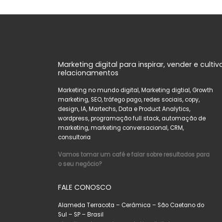
Marketing digital para inspirar, vender e cultiv
relacionamentos
Marketing no mundo digital, Marketing digtial, Growth
marketing, SEO, tráfego pago, redes sociais, copy,
design, IA, Martechs, Data e Product Analytics,
wordpress, programação full stack, automação de
marketing, marketing conversacional, CRM,
consultoria
Vamos tomar um café e falar sobre resultados para
o seu negócio?
FALE CONOSCO
Alameda Terracota – Cerâmica – São Caetano do
Sul – SP – Brasil