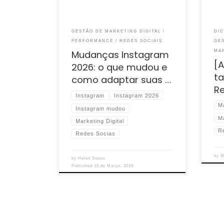
GESTÃO DE MARKETING DIGITAL
DI
PERFORMANCE
REDES SOCIAIS
GE
MAR
Mudanças Instagram
[A
2026: o que mudou e
t
como adaptar suas …
Re
Instagram
Instagram 2026
M
Instagram mudou
Ma
Marketing Digital
R
Redes Socias
by
M
by
Helen Sousa
Published
10 de Março, 2026