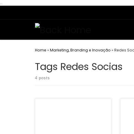
...
Skip to content
Home
»
Marketing, Branding e Inovação
»
Redes Soc
Tags Redes Socias
4 posts
o Instagram está passando por uma
Se v
transformação estrutural Nos
digi
últimos anos, o Instagram deixou de
tama
ser apenas uma rede social de fotos
erro 
para se tornar […]
corte