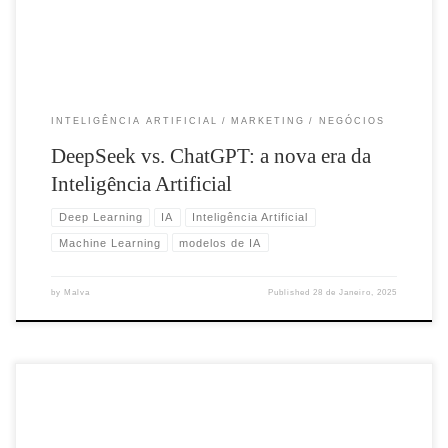
INTELIGÊNCIA ARTIFICIAL
MARKETING
NEGÓCIOS
DeepSeek vs. ChatGPT: a nova era da
Inteligência Artificial
Deep Learning
IA
Inteligência Artificial
Machine Learning
modelos de IA
by
Malva
Published
28 de Janeiro, 2025