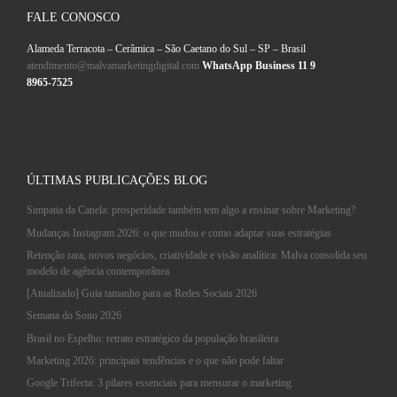
FALE CONOSCO
Alameda Terracota – Cerâmica – São Caetano do Sul – SP – Brasil
atendimento@malvamarketingdigital.com
WhatsApp Business 11 9
8965-7525
ÚLTIMAS PUBLICAÇÕES BLOG
Simpatia da Canela: prosperidade também tem algo a ensinar sobre Marketing?
Mudanças Instagram 2026: o que mudou e como adaptar suas estratégias
Retenção rara, novos negócios, criatividade e visão analítica: Malva consolida seu
modelo de agência contemporânea
[Atualizado] Guia tamanho para as Redes Sociais 2026
Semana do Sono 2026
Brasil no Espelho: retrato estratégico da população brasileira
Marketing 2026: principais tendências e o que não pode faltar
Google Trifecta: 3 pilares essenciais para mensurar o marketing