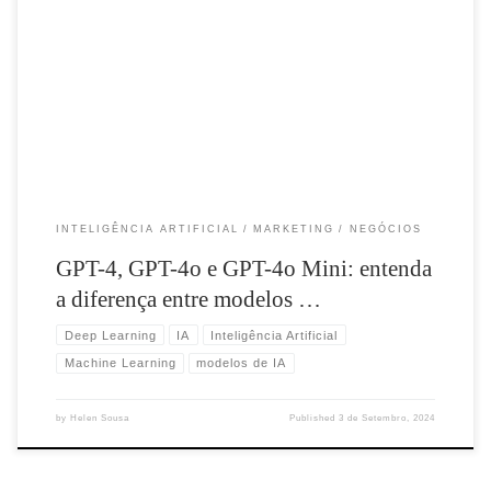
No cenário atual de negócios, a inteligência artificial (IA) está se tornando uma
ferramenta indispensável para empresas que buscam inovação, eficiência e
competitividade. Com a […]
INTELIGÊNCIA ARTIFICIAL
MARKETING
NEGÓCIOS
GPT-4, GPT-4o e GPT-4o Mini: entenda
a diferença entre modelos …
Deep Learning
IA
Inteligência Artificial
Machine Learning
modelos de IA
by
Helen Sousa
Published
3 de Setembro, 2024