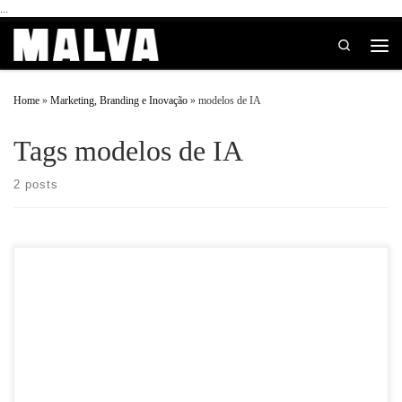
...
Skip to content
Search
Home
»
Marketing, Branding e Inovação
»
modelos de IA
Tags modelos de IA
2 posts
A DeepSeek, startup chinesa de inteligência artificial (IA), gerou grande impacto
no mercado de tecnologia e negócios ao ultrapassar o ChatGPT como o aplicativo
mais […]