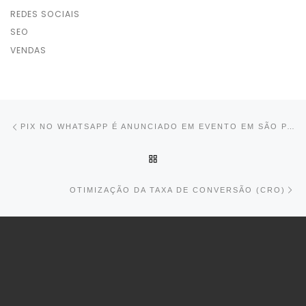
REDES SOCIAIS
SEO
VENDAS
Post navigation
Previous post
PIX NO WHATSAPP É ANUNCIADO EM EVENTO EM SÃO PAULO
BACK TO POST LIST
Ne
OTIMIZAÇÃO DA TAXA DE CONVERSÃO (CRO)