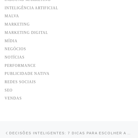
INTELIGÊNCIA ARTIFICIAL
MALVA
MARKETING
MARKETING DIGITAL
MÍDIA
NEGÓCIOS
NOTÍCIAS
PERFORMANCE
PUBLICIDADE NATIVA
REDES SOCIAIS
SEO
VENDAS
Post navigation
Previous post
DECISÕES INTELIGENTES: 7 DICAS PARA ESCOLHER A AGÊNCIA DE MARKETING DIGITAL CERTA PARA O SEU NEGÓCIO