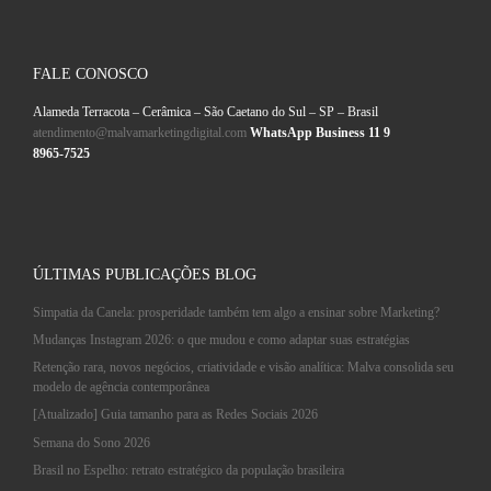
FALE CONOSCO
Alameda Terracota – Cerâmica – São Caetano do Sul – SP – Brasil
atendimento@malvamarketingdigital.com
WhatsApp Business 11 9
8965-7525
ÚLTIMAS PUBLICAÇÕES BLOG
Simpatia da Canela: prosperidade também tem algo a ensinar sobre Marketing?
Mudanças Instagram 2026: o que mudou e como adaptar suas estratégias
Retenção rara, novos negócios, criatividade e visão analítica: Malva consolida seu
modelo de agência contemporânea
[Atualizado] Guia tamanho para as Redes Sociais 2026
Semana do Sono 2026
Brasil no Espelho: retrato estratégico da população brasileira