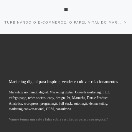
BACK TO POST LIST
Ne
TURBINANDO O E-COMMERCE: O PAPEL VITAL DO MARKETING DIGITAL
Marketing digital para inspirar, vender e cultivar relacionamentos
Marketing no mundo digital, Marketing digtial, Growth marketing, SEO,
tráfego pago, redes sociais, copy, design, IA, Martechs, Data e Product
Analytics, wordpress, programação full stack, automação de marketing,
marketing conversacional, CRM, consultoria
Vamos tomar um café e falar sobre resultados para o seu negócio?