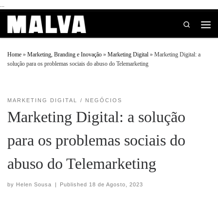
...
Skip to content
Search
Home
»
Marketing, Branding e Inovação
»
Marketing Digital
»
Marketing Digital: a
solução para os problemas sociais do abuso do Telemarketing
MARKETING DIGITAL
NEGÓCIOS
Marketing Digital: a solução
para os problemas sociais do
abuso do Telemarketing
by
Helen Sousa
|
Published
18 de Agosto, 2023